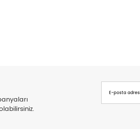
panyaları
bilirsiniz.