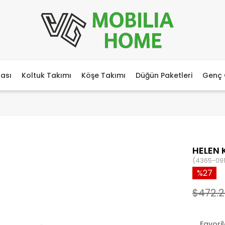
ası
Koltuk Takımı
Köşe Takımı
Düğün Paketleri
Genç 
HELEN
(4365-091
27
$472.
Favori