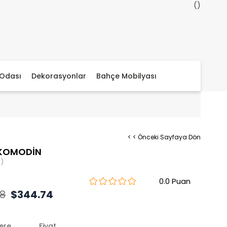
Odası
Dekorasyonlar
Bahçe Mobilyası
< < Önceki Sayfaya Dön
 KOMODİN
)
0.0
28
$344.74
lere
Fiyat