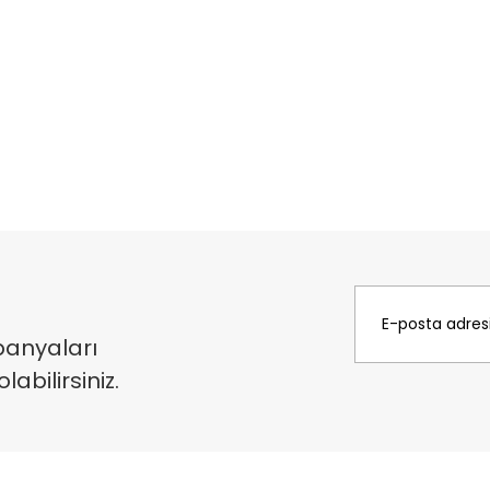
panyaları
bilirsiniz.