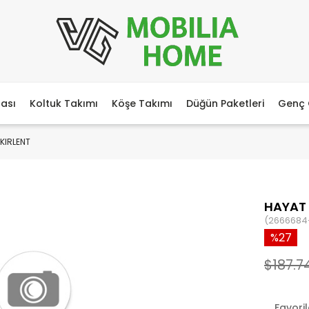
ası
Koltuk Takımı
Köşe Takımı
Düğün Paketleri
Genç 
KIRLENT
HAYAT 
(2666684
27
$187.7
Favori