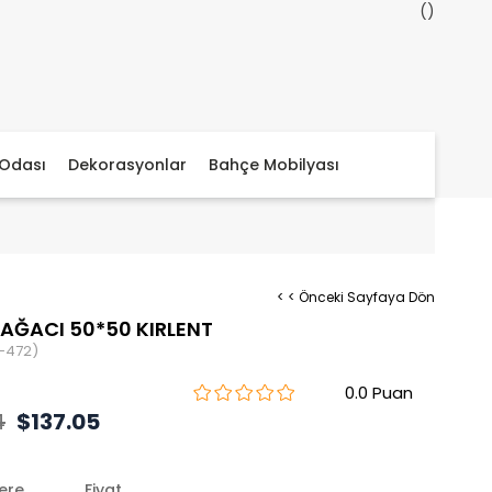
Odası
Dekorasyonlar
Bahçe Mobilyası
< < Önceki Sayfaya Dön
AĞACI 50*50 KIRLENT
-472)
0.0
4
$137.05
lere
Fiyat