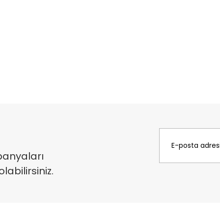
panyaları
bilirsiniz.