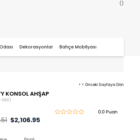
Odası
Dekorasyonlar
Bahçe Mobilyası
< < Önceki Sayfaya Dön
TY KONSOL AHŞAP
-390)
0.0
.51
$2,106.95
lere
Fiyat