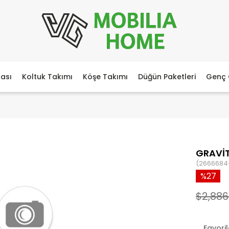
ası
Koltuk Takımı
Köşe Takımı
Düğün Paketleri
Genç 
GRAVİ
(2666684
27
$2,886
Favori