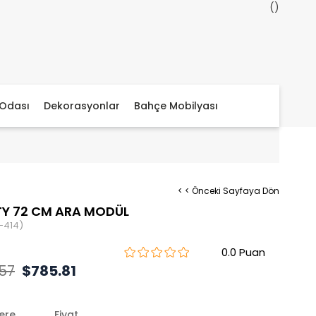
Odası
Dekorasyonlar
Bahçe Mobilyası
< < Önceki Sayfaya Dön
Y 72 CM ARA MODÜL
-414)
0.0
.57
$785.81
lere
Fiyat