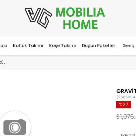
ası
Koltuk Takımı
Köşe Takımı
Düğün Paketleri
Genç 
DÜL
GRAVİT
(2666684
27
$1,076
Favori