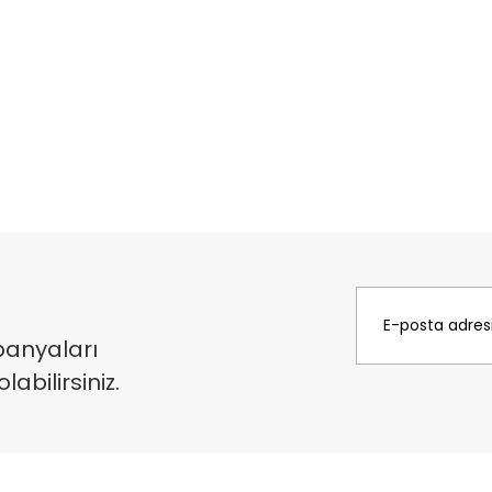
panyaları
bilirsiniz.