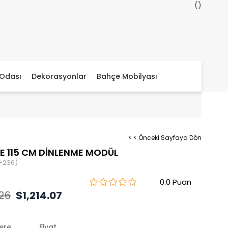
Odası
Dekorasyonlar
Bahçe Mobilyası
< < Önceki Sayfaya Dön
 115 CM DİNLENME MODÜL
-236)
0.0
.26
$1,214.07
lere
Fiyat