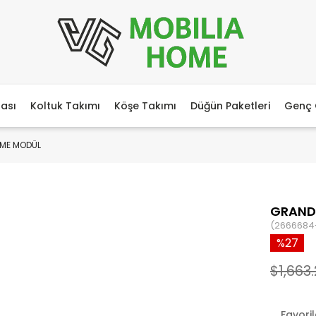
ası
Koltuk Takımı
Köşe Takımı
Düğün Paketleri
Genç 
NME MODÜL
GRANDE
(2666684
27
$1,663
Favori