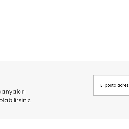
panyaları
bilirsiniz.