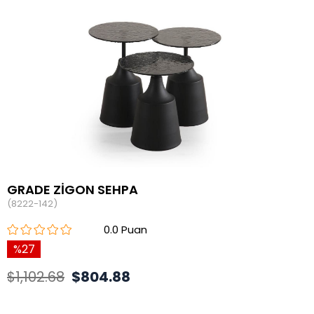
GRADE ZİGON SEHPA
(8222-142)
0.0
27
$1,102.68
$804.88