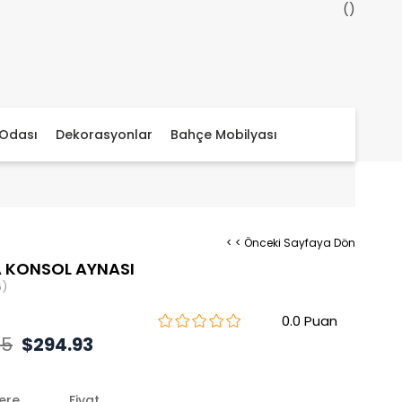
Odası
Dekorasyonlar
Bahçe Mobilyası
< < Önceki Sayfaya Dön
 KONSOL AYNASI
6)
0.0
05
$294.93
lere
Fiyat