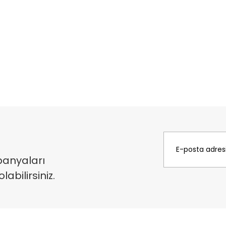
panyaları
bilirsiniz.