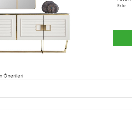
Ekle
n Önerileri