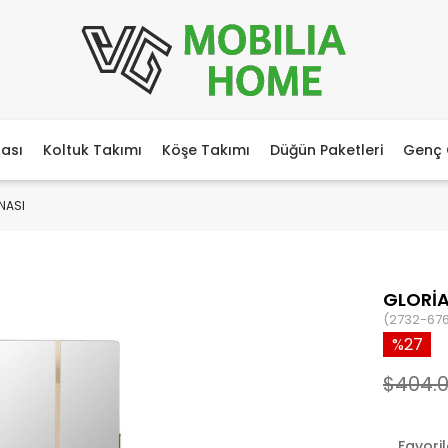
ası
Koltuk Takımı
Köşe Takımı
Düğün Paketleri
Genç 
NASI
GLORİA
(2732-67
27
$404.
Favori