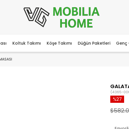
ası
Koltuk Takımı
Köşe Takımı
Düğün Paketleri
Genç 
MASASI
GALAT
(4365-00
27
$582.
Favori