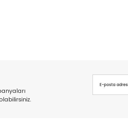
panyaları
bilirsiniz.