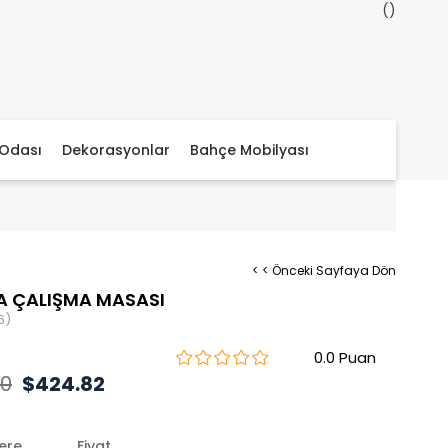
Odası
Dekorasyonlar
Bahçe Mobilyası
< < Önceki Sayfaya Dön
A ÇALIŞMA MASASI
6)
0.0
00
$424.82
lere
Fiyat