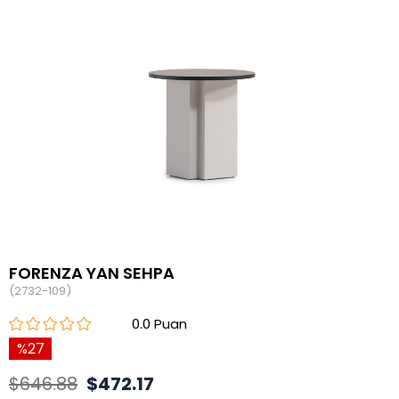
FORENZA YAN SEHPA
(2732-109)
0.0
27
$646.88
$472.17