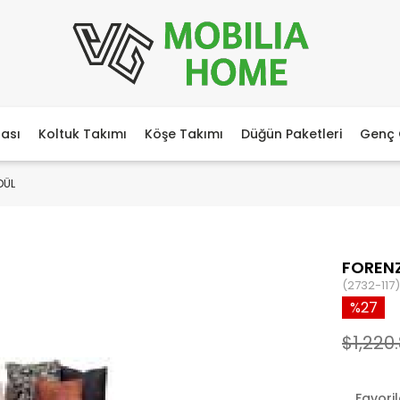
ası
Koltuk Takımı
Köşe Takımı
Düğün Paketleri
Genç 
DÜL
FOREN
(2732-117)
27
$1,220.
Favori