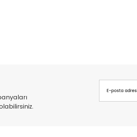
panyaları
bilirsiniz.