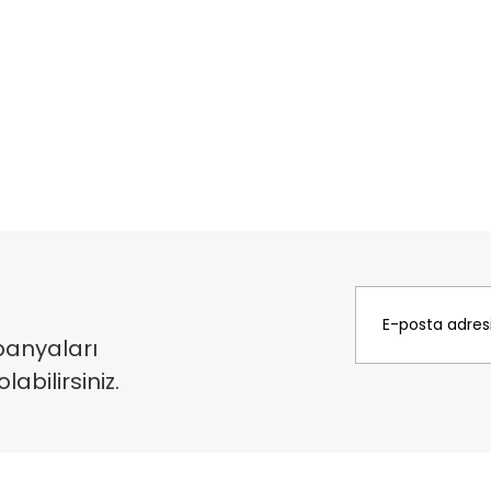
panyaları
bilirsiniz.