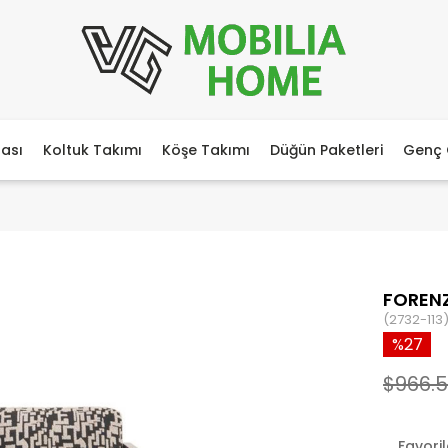
ası
Koltuk Takımı
Köşe Takımı
Düğün Paketleri
Genç 
FORENZ
(2732-113
27
$966.
Favori