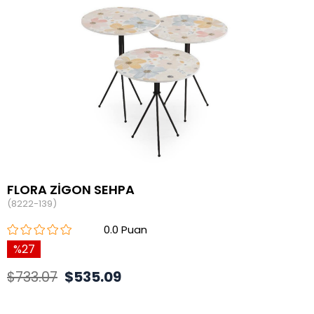
FLORA ZİGON SEHPA
(8222-139)
0.0
27
$733.07
$535.09