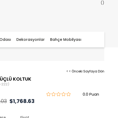
Odası
Dekorasyonlar
Bahçe Mobilyası
< < Önceki Sayfaya Dön
 ÜÇLÜ KOLTUK
-222)
0.0
.03
$1,768.63
lere
Fiyat