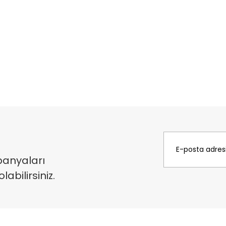
panyaları
bilirsiniz.