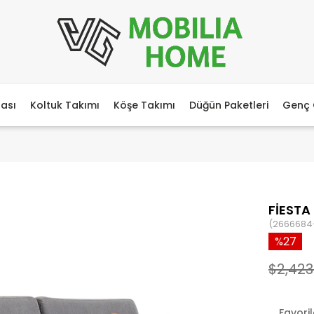
ası
Koltuk Takımı
Köşe Takımı
Düğün Paketleri
Genç 
FİESTA
(2666684
27
$2,423
Favori