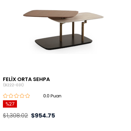
FELİX ORTA SEHPA
(8222-031)
0.0
27
$1,308.02
$954.75