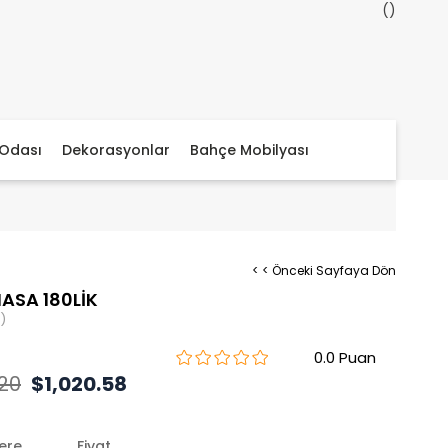
Odası
Dekorasyonlar
Bahçe Mobilyası
< < Önceki Sayfaya Dön
ASA 180LİK
)
0.0
.20
$1,020.58
lere
Fiyat