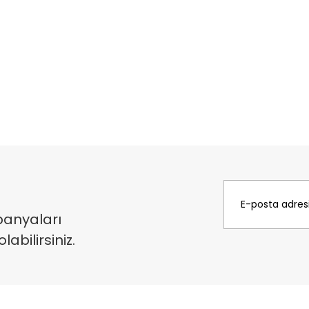
panyaları
bilirsiniz.