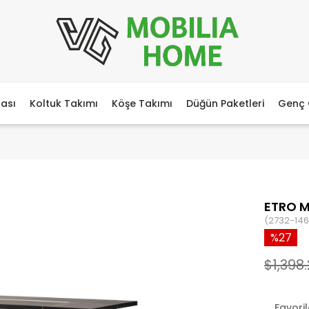
ası
Koltuk Takımı
Köşe Takımı
Düğün Paketleri
Genç 
ETRO M
(2732-146
27
$1,398
Favori