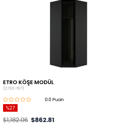
ETRO KÖŞE MODÜL
(2732-157)
0.0
27
$1,182.06
$862.81