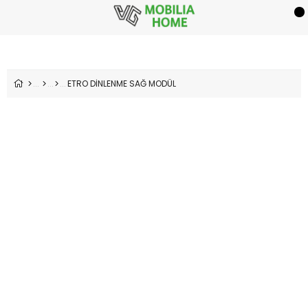
ETRO DİNLENME SAĞ MODÜL