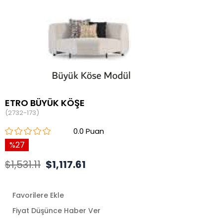
ETRO BÜYÜK KÖŞE
(2732-173)
0.0
27
$1,531.11
$1,117.61
Favorilere Ekle
Fiyat Düşünce Haber Ver