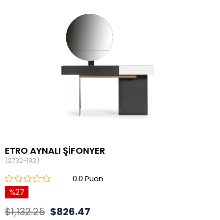
ETRO AYNALI ŞİFONYER
(2732-132)
0.0
27
$1,132.25
$826.47