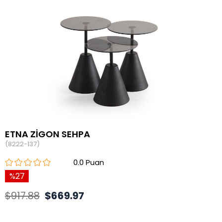
ETNA ZİGON SEHPA
(8222-137)
0.0
27
$917.88
$669.97