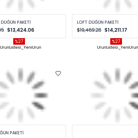
 DÜĞÜN PAKETİ
LOFT DÜĞÜN PAKETİ
95
$13,424.06
$19,469.28
$14,211.17
%27
%27
UrunListesi_YeniUrun
UrunListesi_YeniUru
ÜĞÜN PAKETİ