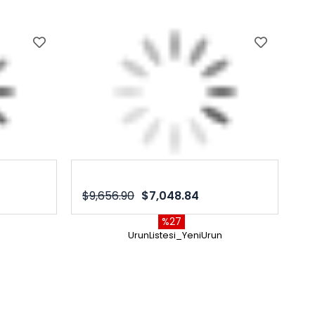
$9,656.90
$7,048.84
%27
n
UrunListesi_YeniUrun