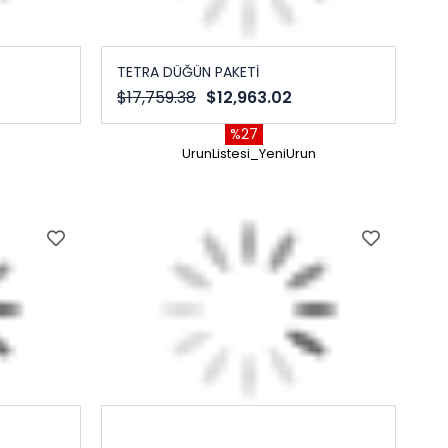
TETRA DÜĞÜN PAKETİ
$17,759.38
$12,963.02
%27
n
UrunListesi_YeniUrun