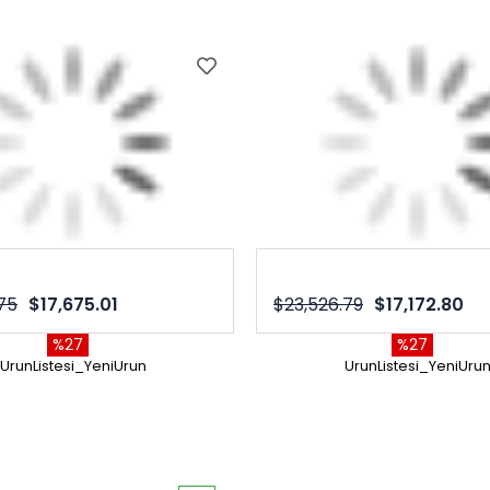
75
$17,675.01
$23,526.79
$17,172.80
%27
%27
UrunListesi_YeniUrun
UrunListesi_YeniUru