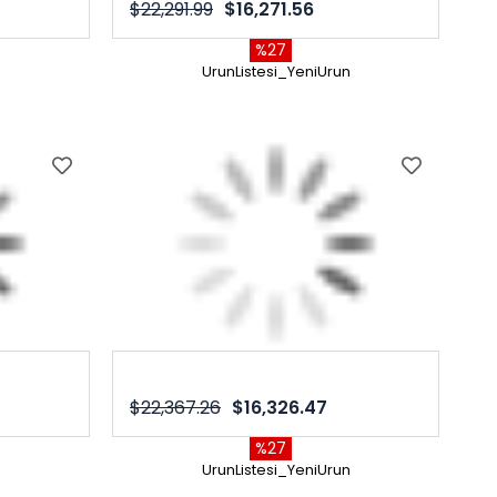
$22,291.99
$16,271.56
%27
n
UrunListesi_YeniUrun
$22,367.26
$16,326.47
%27
n
UrunListesi_YeniUrun