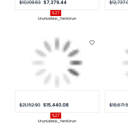
$10,109.83
$7,379.44
$12,737.
%27
UrunListesi_YeniUrun
$21,152.90
$15,440.08
$18,671.
%27
UrunListesi_YeniUrun