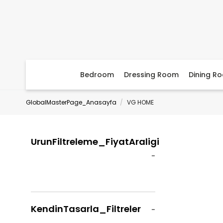
Bedroom
Dressing Room
Dining R
GlobalMasterPage_Anasayfa
VG HOME
UrunFiltreleme_FiyatAraligi
KendinTasarla_Filtreler