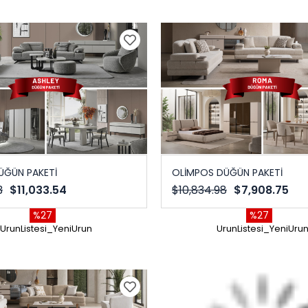
ÜĞÜN PAKETİ
OLİMPOS DÜĞÜN PAKETİ
3
$11,033.54
$10,834.98
$7,908.75
%27
%27
UrunListesi_YeniUrun
UrunListesi_YeniUru