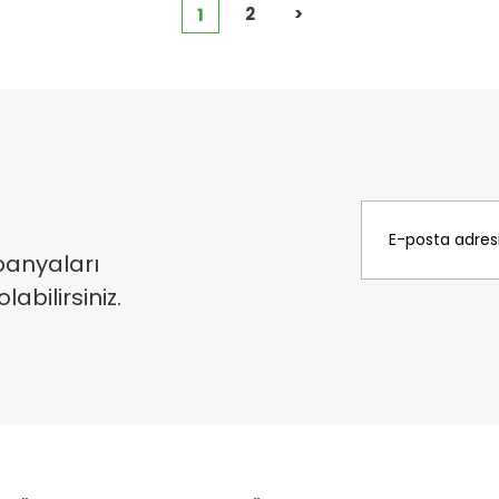
2
>
1
panyaları
bilirsiniz.