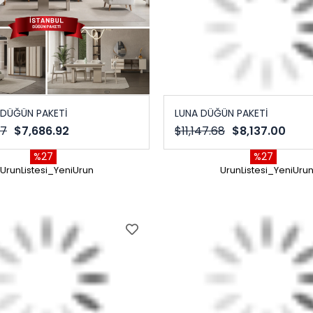
 DÜĞÜN PAKETİ
LUNA DÜĞÜN PAKETİ
07
$7,686.92
$11,147.68
$8,137.00
%27
%27
UrunListesi_YeniUrun
UrunListesi_YeniUru