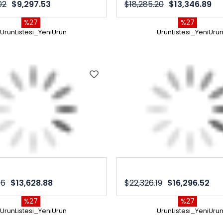
02
$9,297.53
$18,285.20
$13,346.89
%27
%27
UrunListesi_YeniUrun
UrunListesi_YeniUru
56
$13,628.88
$22,326.19
$16,296.52
%27
%27
UrunListesi_YeniUrun
UrunListesi_YeniUru