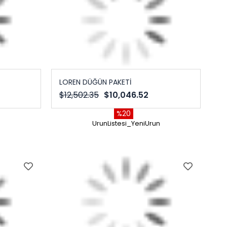
LOREN DÜĞÜN PAKETİ
$12,502.35
$10,046.52
%20
n
UrunListesi_YeniUrun