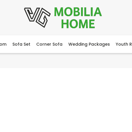
oom
Sofa Set
Corner Sofa
Wedding Packages
Youth 