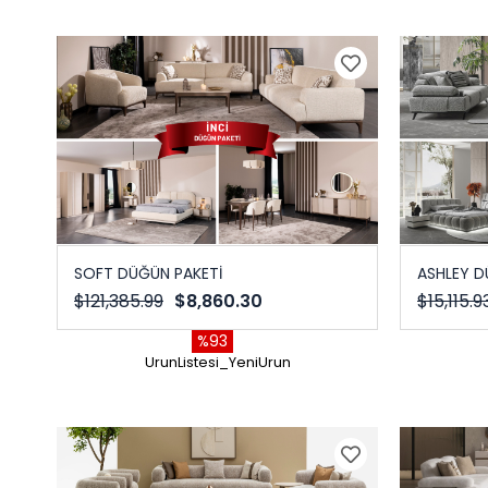
SOFT DÜĞÜN PAKETİ
ASHLEY D
$121,385.99
$8,860.30
$15,115.9
%93
UrunListesi_YeniUrun