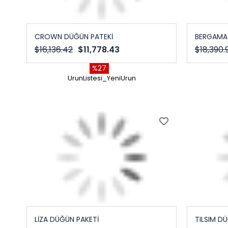
CROWN DÜĞÜN PATEKİ
BERGAMA
$16,136.42
$11,778.43
$18,390.
%27
UrunListesi_YeniUrun
LİZA DÜĞÜN PAKETİ
TILSIM D