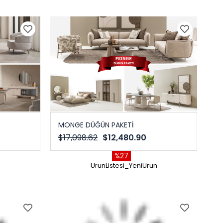
MONGE DÜĞÜN PAKETİ
$17,098.62
$12,480.90
%27
n
UrunListesi_YeniUrun