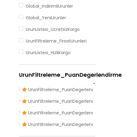
Global_IndirimliUrunler
Global_YeniUrunler
UrunListesi_UcretsizKargo
UrunFiltreleme_FirsatUrunleri
UrunListesi_HizliKargo
UrunFiltreleme_PuanDegerlendirme
UrunFiltreleme_PuanDegerlendirmeDortVeUzeri
UrunFiltreleme_PuanDegerlendirmeUcVeUzeri
UrunFiltreleme_PuanDegerlendirmeIkiVeUzeri
UrunFiltreleme_PuanDegerlendirmeBirVeUzeri