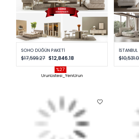
SOHO DÜĞÜN PAKETİ
İSTANBUL
$17,599.27
$12,846.18
$10,531.
%27
UrunListesi_YeniUrun