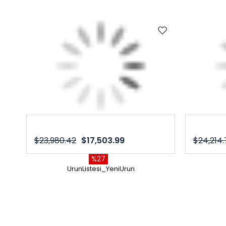
$23,980.42
$17,503.99
$24,214.
%27
UrunListesi_YeniUrun