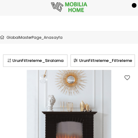
GlobalMasterPage_Anasayfa
UrunFiltreleme_Siralama
UrunFiltreleme_Filtreleme