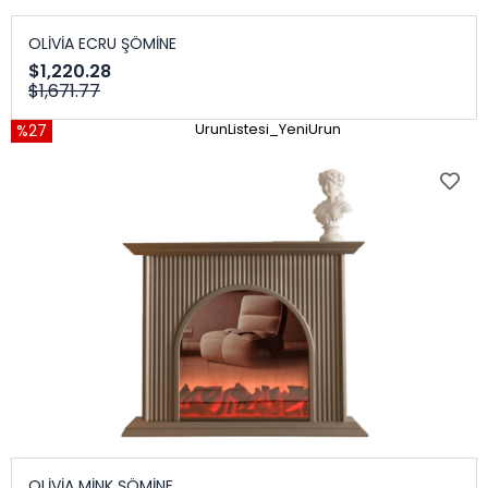
OLİVİA ECRU ŞÖMİNE
$1,220.28
$1,671.77
%27
UrunListesi_YeniUrun
OLİVİA MİNK ŞÖMİNE