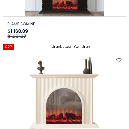
FLAME SÖMİNE
$1,168.89
$1,601.37
%27
UrunListesi_YeniUrun