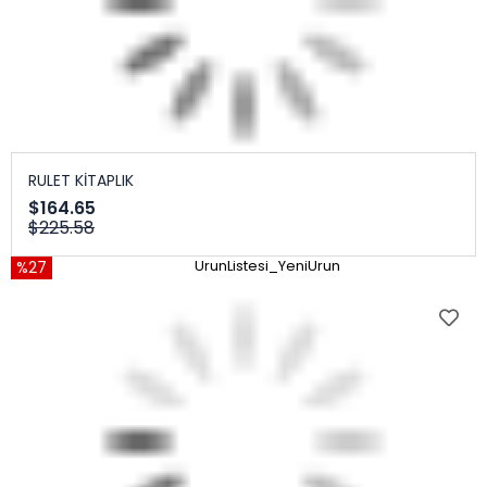
RULET KİTAPLIK
$164.65
$225.58
%27
UrunListesi_YeniUrun