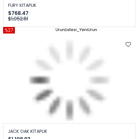
FURY KİTAPLIK
$768.47
$1,052.81
%27
UrunListesi_YeniUrun
JACK OAK KİTAPLIK