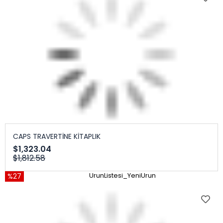
CAPS TRAVERTİNE KİTAPLIK
$1,323.04
$1,812.58
%27
UrunListesi_YeniUrun