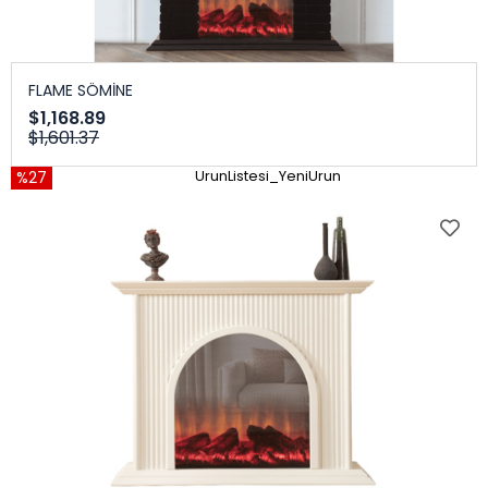
FLAME SÖMİNE
$1,168.89
$1,601.37
%27
UrunListesi_YeniUrun