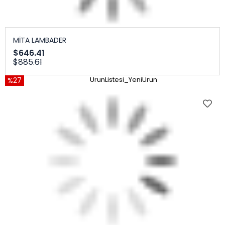
MİTA LAMBADER
$646.41
$885.61
%27
UrunListesi_YeniUrun