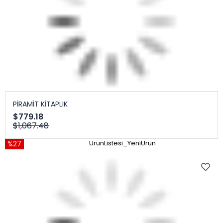
PİRAMİT KİTAPLIK
$779.18
$1,067.48
%27
UrunListesi_YeniUrun