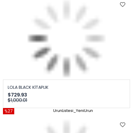
LOLA BLACK KİTAPLIK
$729.93
$1,000.01
%27
UrunListesi_YeniUrun