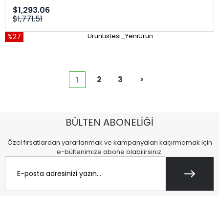
$1,293.06
$1,771.51
%27
UrunListesi_YeniUrun
2
3
>
1
BÜLTEN ABONELİĞİ
Özel fırsatlardan yararlanmak ve kampanyaları kaçırmamak için
e-bültenimize abone olabilirsiniz.