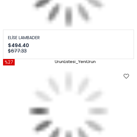
ELİSE LAMBADER
$494.40
$677.33
%27
UrunListesi_YeniUrun