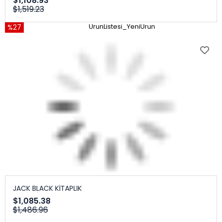
$1,108.93
$1,519.23
%27
UrunListesi_YeniUrun
JACK BLACK KİTAPLIK
$1,085.38
$1,486.96