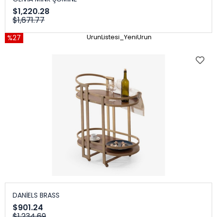
$1,220.28
$1,671.77
%27
UrunListesi_YeniUrun
DANİELS BRASS
$901.24
$1,234.69