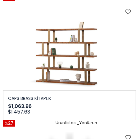
CAPS BRASS KİTAPLIK
$1,063.96
$1,457.63
%27
UrunListesi_YeniUrun