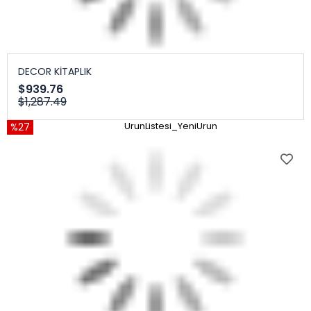
DECOR KİTAPLIK
$939.76
$1,287.49
%27
UrunListesi_YeniUrun