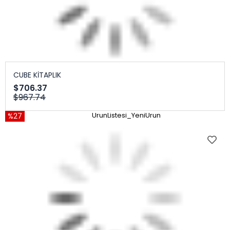
CUBE KİTAPLIK
$706.37
$967.74
%27
UrunListesi_YeniUrun