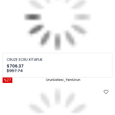
CRUZE ECRU KİTAPLIK
$706.37
$967.74
%27
UrunListesi_YeniUrun