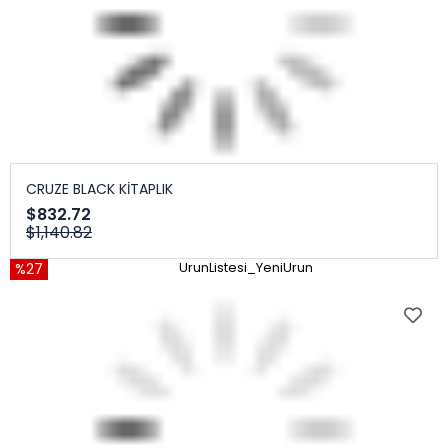
CRUZE BLACK KİTAPLIK
$832.72
$1,140.82
%27
UrunListesi_YeniUrun