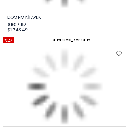
DOMİNO KİTAPLIK
$907.67
$1,243.49
%27
UrunListesi_YeniUrun