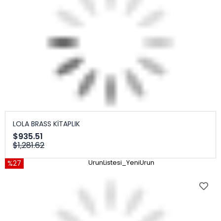
LOLA BRASS KİTAPLIK
$935.51
$1,281.62
%27
UrunListesi_YeniUrun