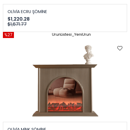
OLİVİA ECRU ŞÖMİNE
$1,220.28
$1,671.77
%27
UrunListesi_YeniUrun
OLİVİA MİNK ŞÖMİNE