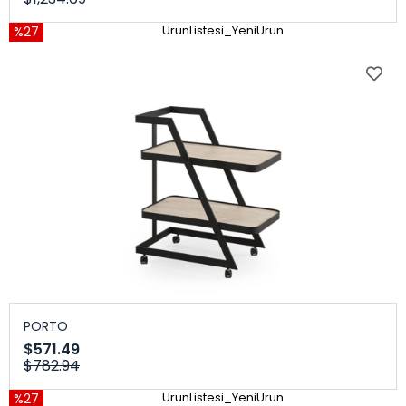
%27
UrunListesi_YeniUrun
PORTO
$571.49
$782.94
%27
UrunListesi_YeniUrun