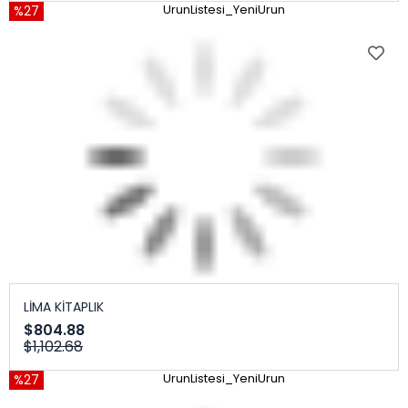
%27
UrunListesi_YeniUrun
LİMA KİTAPLIK
$804.88
$1,102.68
%27
UrunListesi_YeniUrun