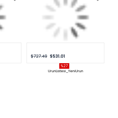
$727.49
$531.01
%27
n
UrunListesi_YeniUrun