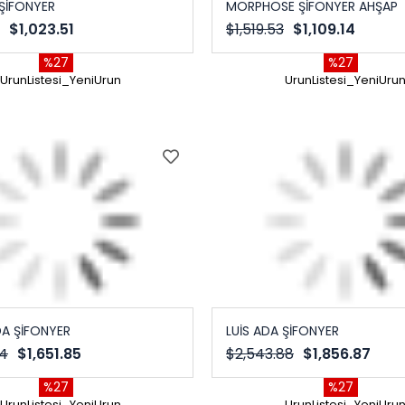
ŞİFONYER
MORPHOSE ŞİFONYER AHŞAP
$1,023.51
$1,519.53
$1,109.14
%27
%27
UrunListesi_YeniUrun
UrunListesi_YeniUru
A ŞİFONYER
LUİS ADA ŞİFONYER
04
$1,651.85
$2,543.88
$1,856.87
%27
%27
UrunListesi_YeniUrun
UrunListesi_YeniUru