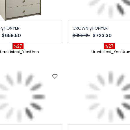
 ŞİFONYER
CROWN ŞİFONYER
$659.50
$990.92
$723.30
%27
%27
UrunListesi_YeniUrun
UrunListesi_YeniUru