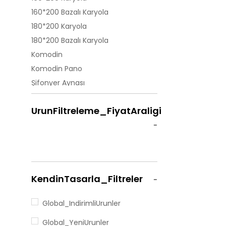
160*200 Bazalı Karyola
180*200 Karyola
180*200 Bazalı Karyola
Komodin
Komodin Pano
Şifonyer Aynası
Aynalı Şifonyer
UrunFiltreleme_FiyatAraligi
Sürgülü Gardırop
1 Kapılı Modül
2 Kapılı Modül
3 Kapılı Modül
4 Kapılı Modül
KendinTasarla_Filtreler
5 Kapılı Modül
6 kapılı modül
Global_IndirimliUrunler
Çamaşırlık
Global_YeniUrunler
Köşe Dolap