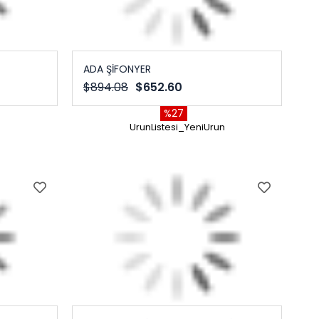
ADA ŞİFONYER
$894.08
$652.60
%27
n
UrunListesi_YeniUrun