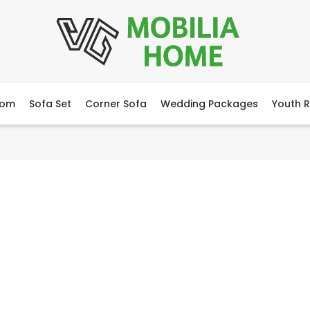
oom
Sofa Set
Corner Sofa
Wedding Packages
Youth 