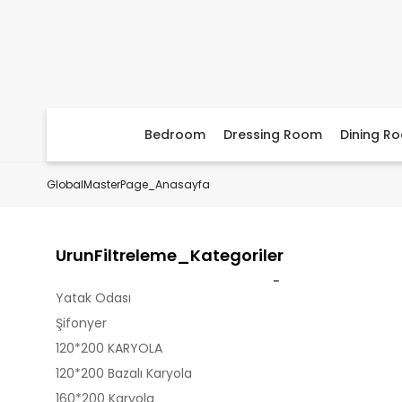
Bedroom
Dressing Room
Dining R
GlobalMasterPage_Anasayfa
UrunFiltreleme_Kategoriler
Yatak Odası
Şifonyer
120*200 KARYOLA
120*200 Bazalı Karyola
160*200 Karyola