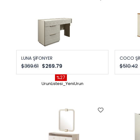
LUNA ŞİFONYER
COCO Şİ
$369.61
$269.79
$510.42
%27
UrunListesi_YeniUrun