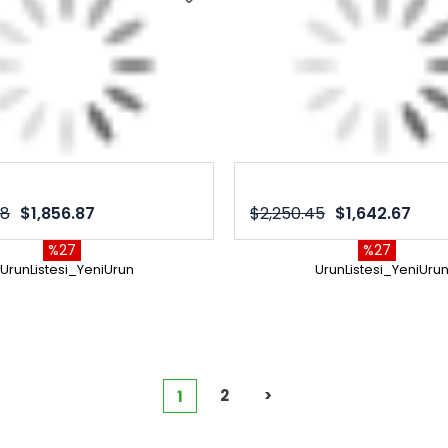
88
$1,856.87
$2,250.45
$1,642.67
%27
%27
UrunListesi_YeniUrun
UrunListesi_YeniUru
2
>
1