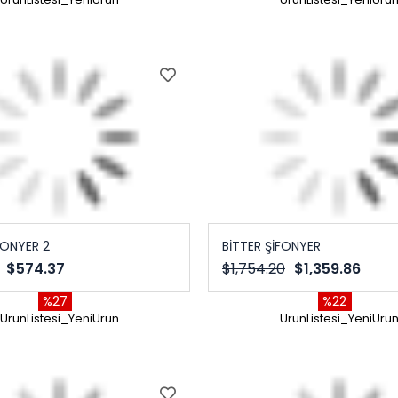
FONYER 2
BİTTER ŞİFONYER
$574.37
$1,754.20
$1,359.86
%27
%22
UrunListesi_YeniUrun
UrunListesi_YeniUru