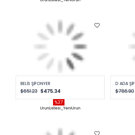
BELİS ŞİFONYER
D ADA Şİ
$651.23
$475.34
$786.90
%27
UrunListesi_YeniUrun