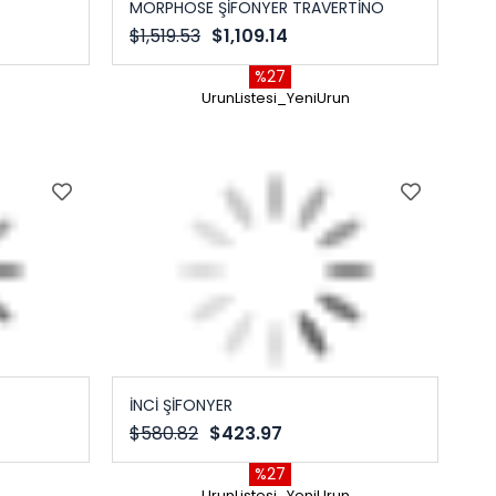
MORPHOSE ŞİFONYER TRAVERTİNO
$1,519.53
$1,109.14
%27
n
UrunListesi_YeniUrun
İNCİ ŞİFONYER
$580.82
$423.97
%27
n
UrunListesi_YeniUrun