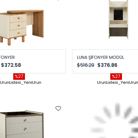
FONYER
LUNA ŞİFONYER MODÜL
$372.58
$516.29
$376.86
%27
%27
UrunListesi_YeniUrun
UrunListesi_YeniUru