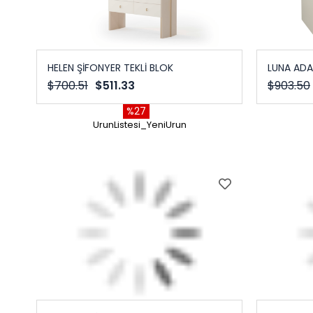
HELEN ŞİFONYER TEKLİ BLOK
LUNA ADA
$700.51
$511.33
$903.50
%27
UrunListesi_YeniUrun