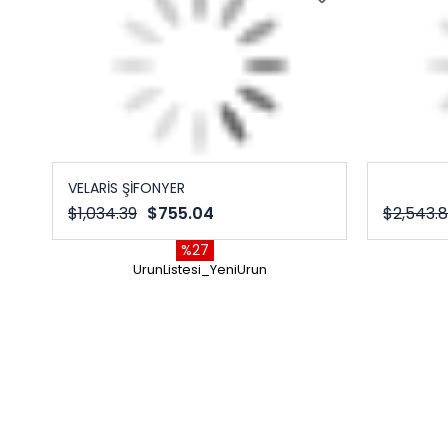
VELARİS ŞİFONYER
$1,034.39
$755.04
$2,543.
%27
UrunListesi_YeniUrun