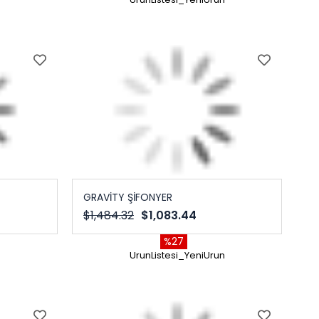
GRAVİTY ŞİFONYER
$1,484.32
$1,083.44
%27
n
UrunListesi_YeniUrun