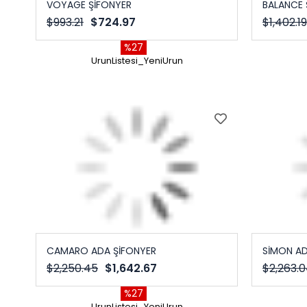
VOYAGE ŞİFONYER
BALANCE 
$993.21
$724.97
$1,402.19
%27
UrunListesi_YeniUrun
CAMARO ADA ŞİFONYER
SİMON AD
$2,250.45
$1,642.67
$2,263.
%27
UrunListesi_YeniUrun