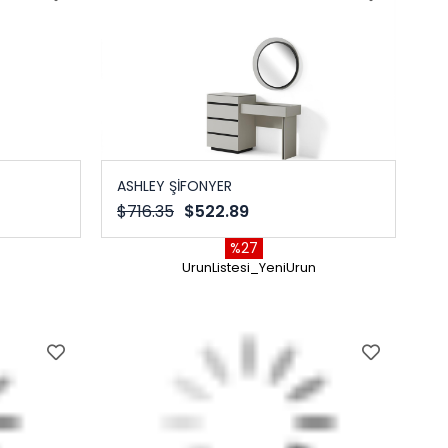
ASHLEY ŞİFONYER
$716.35
$522.89
%27
n
UrunListesi_YeniUrun