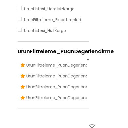
Boy Aynası
UrunListesi_UcretsizKargo
Benç
UrunFiltreleme_FirsatUrunleri
Puf
UrunListesi_HizliKargo
Lambader
Ara modül
UrunFiltreleme_PuanDegerlendirme
UrunFiltreleme_PuanDegerlendirmeDortVeUzeri
UrunFiltreleme_PuanDegerlendirmeUcVeUzeri
UrunFiltreleme_PuanDegerlendirmeIkiVeUzeri
UrunFiltreleme_PuanDegerlendirmeBirVeUzeri