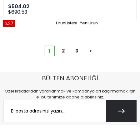
$504.02
$690.53
%27
UrunListesi_YeniUrun
2
3
>
1
BÜLTEN ABONELİĞİ
Özel fırsatlardan yararlanmak ve kampanyaları kaçırmamak için
e-bültenimize abone olabilirsiniz.