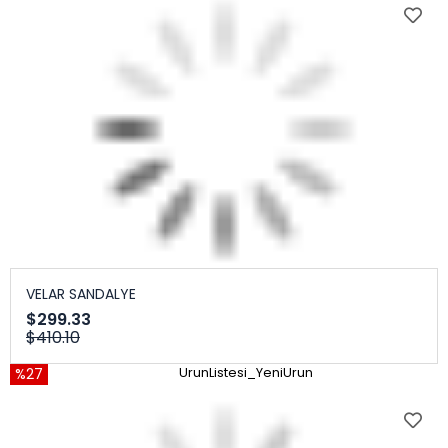
VELAR SANDALYE
$299.33
$410.10
%27
UrunListesi_YeniUrun