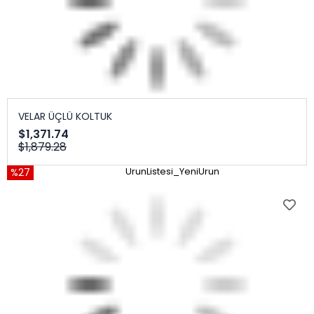
VELAR ÜÇLÜ KOLTUK
$1,371.74
$1,879.28
%27
UrunListesi_YeniUrun