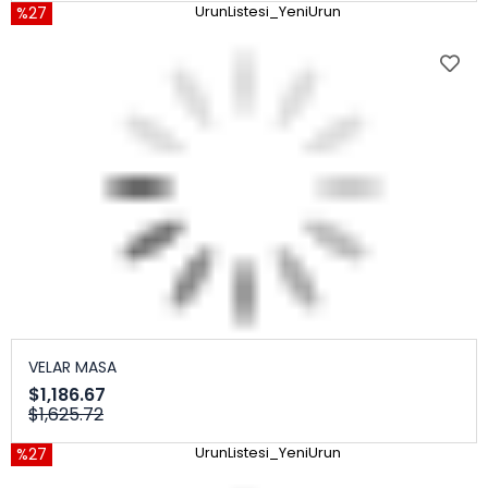
%27
UrunListesi_YeniUrun
VELAR MASA
$1,186.67
$1,625.72
%27
UrunListesi_YeniUrun