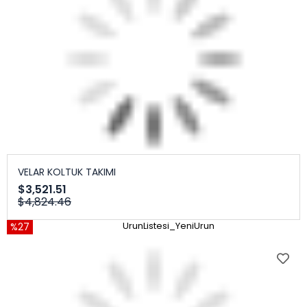
VELAR KOLTUK TAKIMI
$3,521.51
$4,824.46
%27
UrunListesi_YeniUrun