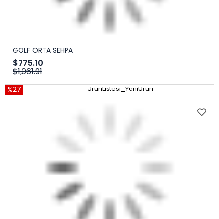
GOLF ORTA SEHPA
$775.10
$1,061.91
%27
UrunListesi_YeniUrun