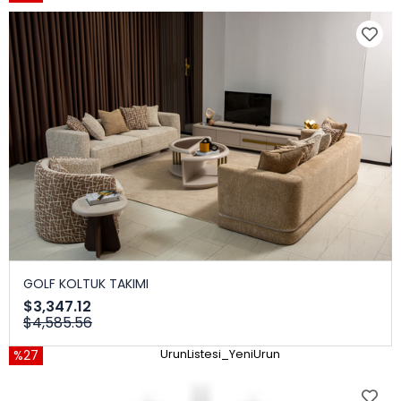
GOLF KOLTUK TAKIMI
$3,347.12
$4,585.56
%27
UrunListesi_YeniUrun