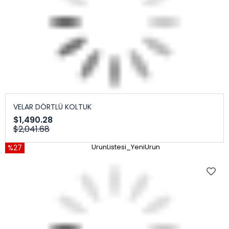
VELAR DÖRTLÜ KOLTUK
$1,490.28
$2,041.68
%27
UrunListesi_YeniUrun