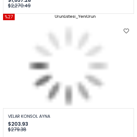
$1,657.28
$2,270.49
%27
UrunListesi_YeniUrun
VELAR KONSOL AYNA
$203.93
$279.38