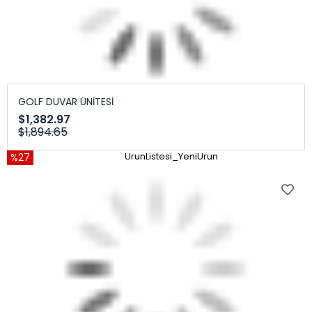
GOLF DUVAR ÜNİTESİ
$1,382.97
$1,894.65
%27
UrunListesi_YeniUrun