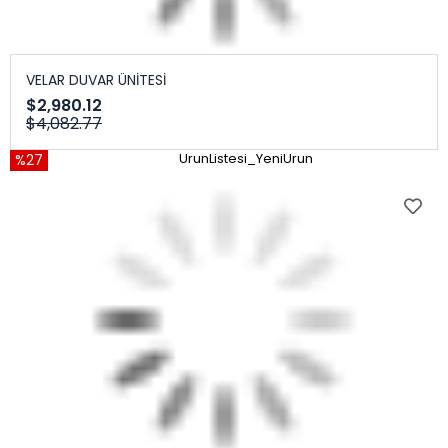
VELAR DUVAR ÜNİTESİ
$2,980.12
$4,082.77
%27
UrunListesi_YeniUrun