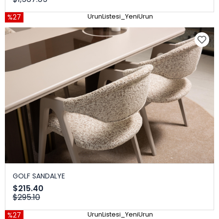
%27
UrunListesi_YeniUrun
GOLF SANDALYE
$215.40
$295.10
%27
UrunListesi_YeniUrun