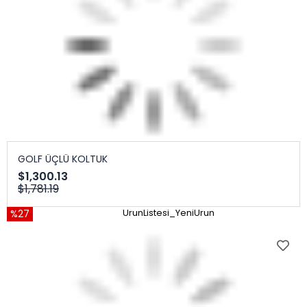
GOLF ÜÇLÜ KOLTUK
$1,300.13
$1,781.19
%27
UrunListesi_YeniUrun