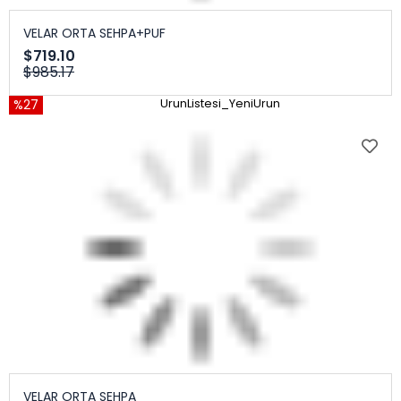
VELAR ORTA SEHPA+PUF
$719.10
$985.17
%27
UrunListesi_YeniUrun
VELAR ORTA SEHPA