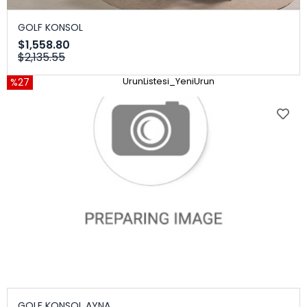
GOLF KONSOL
$1,558.80
$2,135.55
%27
UrunListesi_YeniUrun
GOLF KONSOL AYNA