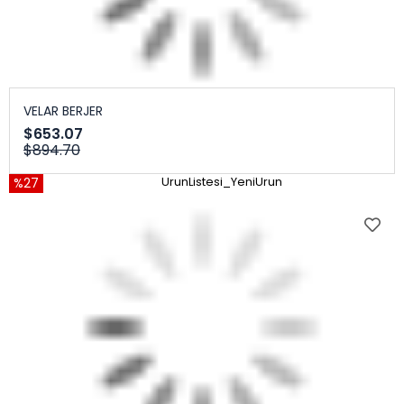
VELAR BERJER
$653.07
$894.70
%27
UrunListesi_YeniUrun