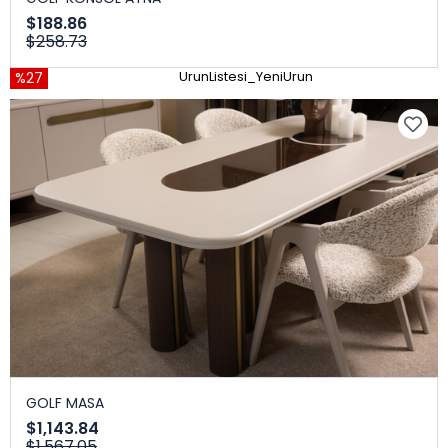
$188.86
$258.73
%27
UrunListesi_YeniUrun
GOLF MASA
$1,143.84
$1,567.05