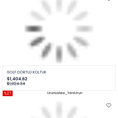
GOLF DÖRTLÜ KOLTUK
$1,404.62
$1,924.34
%27
UrunListesi_YeniUrun