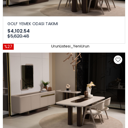
GOLF YEMEK ODASI TAKIMI
$4,102.54
$5,620.48
%27
UrunListesi_YeniUrun