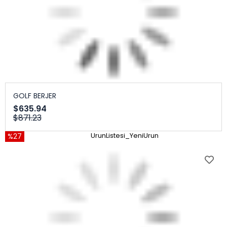
GOLF BERJER
$635.94
$871.23
%27
UrunListesi_YeniUrun