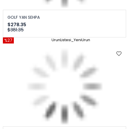
GOLF YAN SEHPA
$278.35
$381.35
%27
UrunListesi_YeniUrun