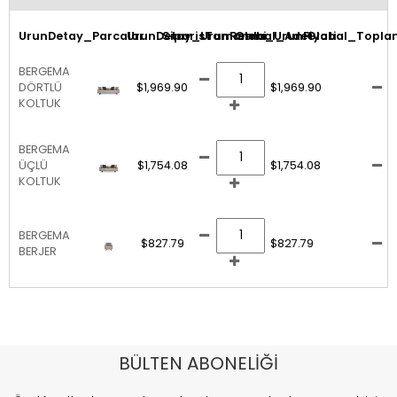
UrunDetay_Parcalar
UrunDetay_UrunResmi
SiparisTamamla_UrunFiyati
Global_Adet
Global_Topla
BERGEMA
DÖRTLÜ
$1,969.90
$1,969.90
KOLTUK
BERGEMA
ÜÇLÜ
$1,754.08
$1,754.08
KOLTUK
BERGEMA
$827.79
$827.79
BERJER
BÜLTEN ABONELİĞİ