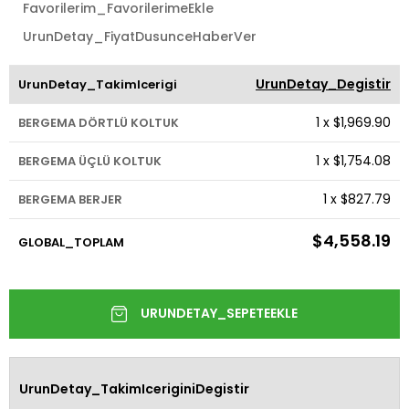
Favorilerim_FavorilerimeEkle
UrunDetay_FiyatDusunceHaberVer
UrunDetay_Degistir
UrunDetay_TakimIcerigi
1
x
$1,969.90
BERGEMA DÖRTLÜ KOLTUK
1
x
$1,754.08
BERGEMA ÜÇLÜ KOLTUK
1
x
$827.79
BERGEMA BERJER
$4,558.19
GLOBAL_TOPLAM
UrunDetay_TakimIceriginiDegistir