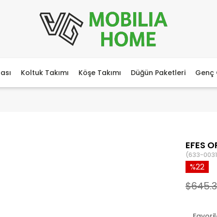
ası
Koltuk Takımı
Köşe Takımı
Düğün Paketleri
Genç 
EFES O
(633-0031
22
$645.
Favori