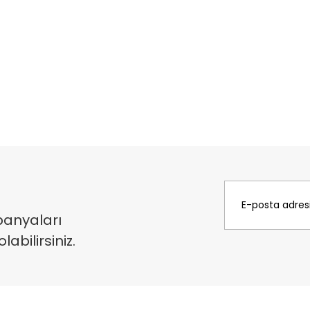
panyaları
bilirsiniz.