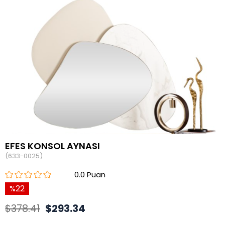
EFES KONSOL AYNASI
(633-0025)
0.0
22
$378.41
$293.34