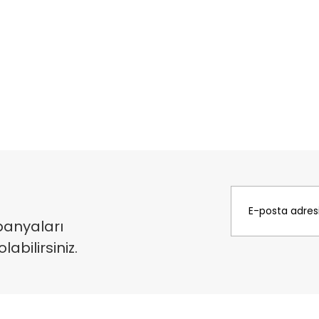
panyaları
bilirsiniz.