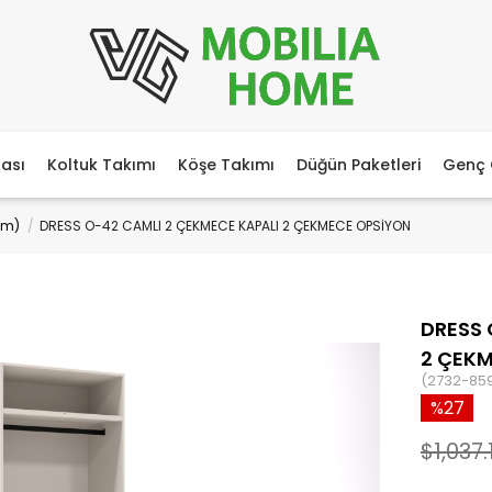
ası
Koltuk Takımı
Köşe Takımı
Düğün Paketleri
Genç 
cm)
DRESS O-42 CAMLI 2 ÇEKMECE KAPALI 2 ÇEKMECE OPSİYON
DRESS 
2 ÇEK
(2732-85
27
$1,037.