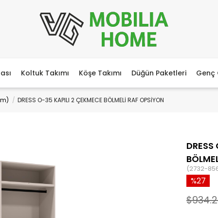
ası
Koltuk Takımı
Köşe Takımı
Düğün Paketleri
Genç 
cm)
DRESS O-35 KAPILI 2 ÇEKMECE BÖLMELİ RAF OPSİYON
DRESS 
BÖLMEL
(2732-85
27
$934.2