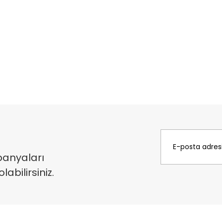
panyaları
bilirsiniz.