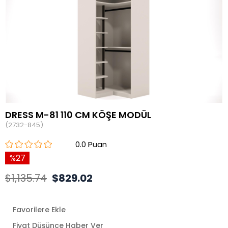
DRESS M-81 110 CM KÖŞE MODÜL
(2732-845)
0.0
27
$1,135.74
$829.02
Favorilere Ekle
Fiyat Düşünce Haber Ver