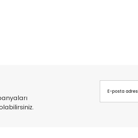
panyaları
bilirsiniz.