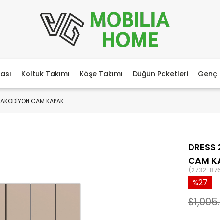
ası
Koltuk Takımı
Köşe Takımı
Düğün Paketleri
Genç 
 AKODİYON CAM KAPAK
DRESS
CAM K
(2732-87
27
$1,005