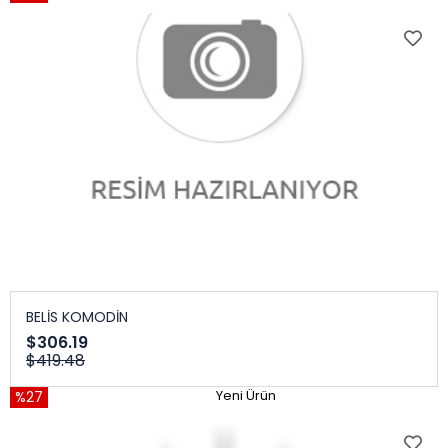
BELİS KOMODİN
$306.19
$419.48
%27
Yeni Ürün