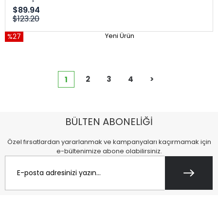
$89.94
$123.20
%27
Yeni Ürün
2
3
4
>
1
BÜLTEN ABONELİĞİ
Özel fırsatlardan yararlanmak ve kampanyaları kaçırmamak için
e-bültenimize abone olabilirsiniz.