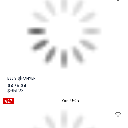
BELİS ŞİFONYER
$475.34
$651.23
%27
Yeni Ürün