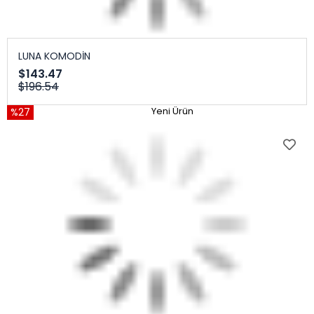
LUNA KOMODİN
$143.47
$196.54
%27
Yeni Ürün