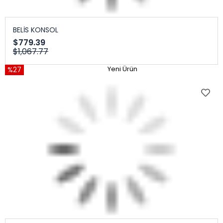
BELİS KONSOL
$779.39
$1,067.77
%27
Yeni Ürün