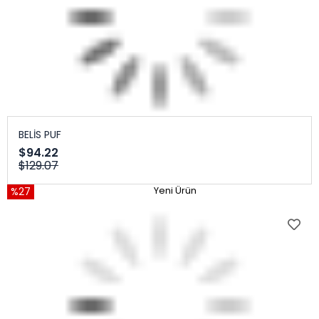
BELİS PUF
$94.22
$129.07
%27
Yeni Ürün