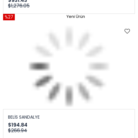
$931.43
$1,276.05
%27
Yeni Ürün
BELİS SANDALYE
$194.84
$266.94