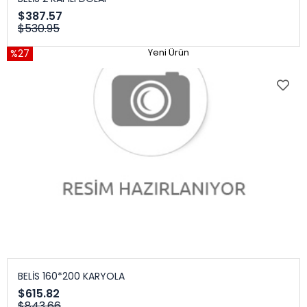
$387.57
$530.95
%27
Yeni Ürün
BELİS 160*200 KARYOLA
$615.82
$843.66