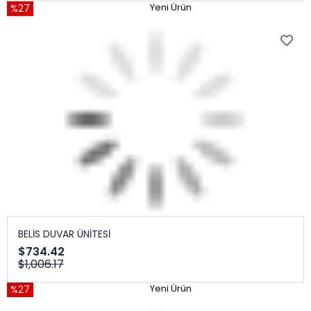
%27
Yeni Ürün
BELİS DUVAR ÜNİTESİ
$734.42
$1,006.17
%27
Yeni Ürün