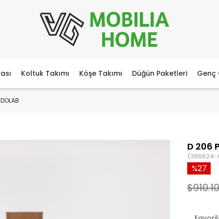
ası
Koltuk Takımı
Köşe Takımı
Düğün Paketleri
Genç 
 DOLAB
D 206
(366624-
27
$910.1
Favori