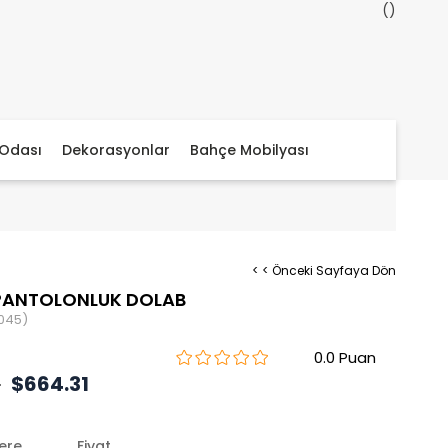
Odası
Dekorasyonlar
Bahçe Mobilyası
< < Önceki Sayfaya Dön
 PANTOLONLUK DOLAB
045)
0.0
0
$664.31
lere
Fiyat