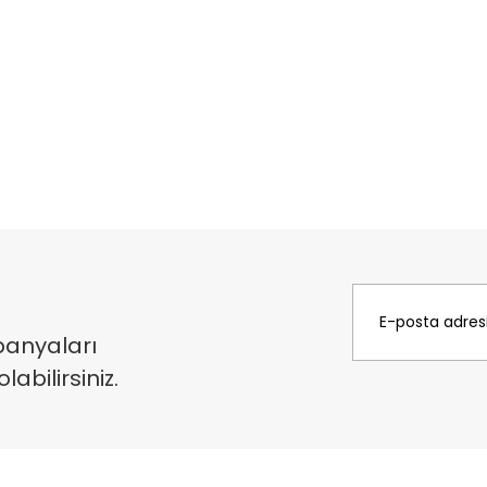
panyaları
bilirsiniz.