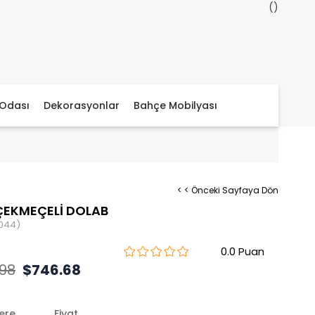
Odası
Dekorasyonlar
Bahçe Mobilyası
< < Önceki Sayfaya Dön
ÇEKMEÇELİ DOLAB
044)
0.0
.98
$746.68
lere
Fiyat