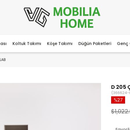
ası
Koltuk Takımı
Köşe Takımı
Düğün Paketleri
Genç 
OLAB
D 205 
(366624-
27
$1,022
Favori