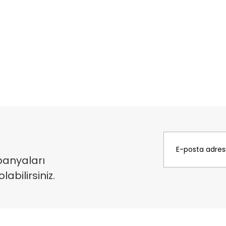
panyaları
bilirsiniz.