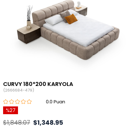
CURVY 180*200 KARYOLA
(2666684-479)
0.0
27
$1,848.07
$1,348.95