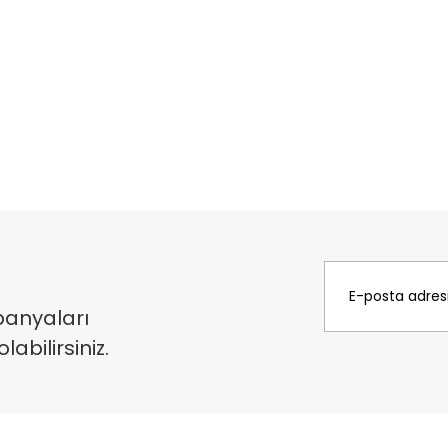
panyaları
bilirsiniz.