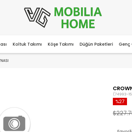
ası
Koltuk Takımı
Köşe Takımı
Düğün Paketleri
Genç 
NASI
CROWN
(74993-15
27
$227.7
Favori