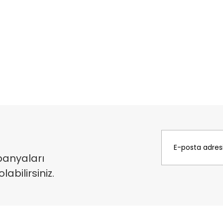
panyaları
bilirsiniz.