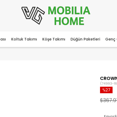
ası
Koltuk Takımı
Köşe Takımı
Düğün Paketleri
Genç 
CROWN
(74993-16
27
$367.9
Favori