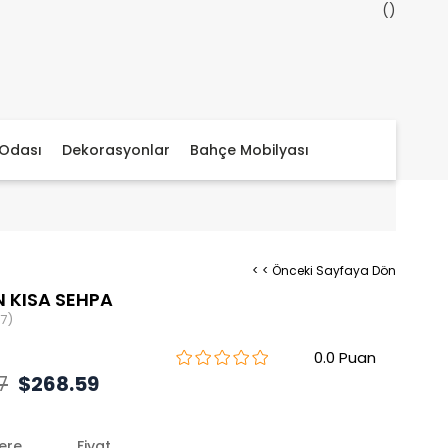
Odası
Dekorasyonlar
Bahçe Mobilyası
< < Önceki Sayfaya Dön
 KISA SEHPA
7)
0.0
7
$268.59
lere
Fiyat