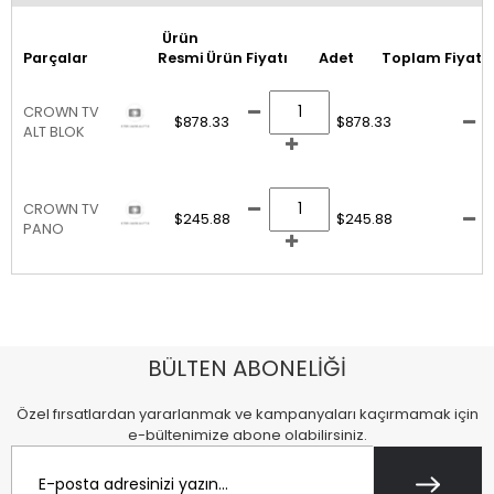
Ürün
Parçalar
Resmi
Ürün Fiyatı
Adet
Toplam Fiyat
CROWN TV
$878.33
$878.33
ALT BLOK
CROWN TV
$245.88
$245.88
PANO
BÜLTEN ABONELİĞİ
Özel fırsatlardan yararlanmak ve kampanyaları kaçırmamak için
e-bültenimize abone olabilirsiniz.