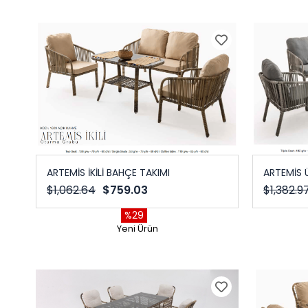
ARTEMİS İKİLİ BAHÇE TAKIMI
ARTEMİS 
$1,062.64
$759.03
$1,382.9
%29
Yeni Ürün