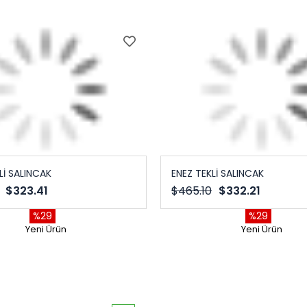
Lİ SALINCAK
ENEZ TEKLİ SALINCAK
$323.41
$465.10
$332.21
%29
%29
Yeni Ürün
Yeni Ürün