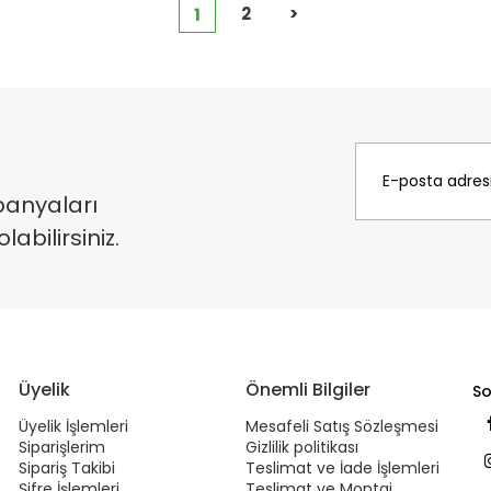
2
>
1
panyaları
bilirsiniz.
Üyelik
Önemli Bilgiler
So
Üyelik İşlemleri
Mesafeli Satış Sözleşmesi
Siparişlerim
Gizlilik politikası
Sipariş Takibi
Teslimat ve İade İşlemleri
Şifre İşlemleri
Teslimat ve Montaj