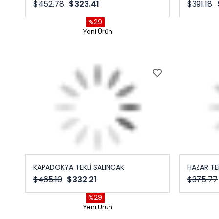
$452.78
$323.41
$391.18
%29
Yeni Ürün
KAPADOKYA TEKLİ SALINCAK
HAZAR TE
$465.10
$332.21
$375.77
%29
Yeni Ürün