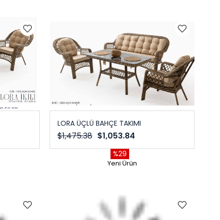
LORA ÜÇLÜ BAHÇE TAKIMI
$1,475.38
$1,053.84
%29
Yeni Ürün