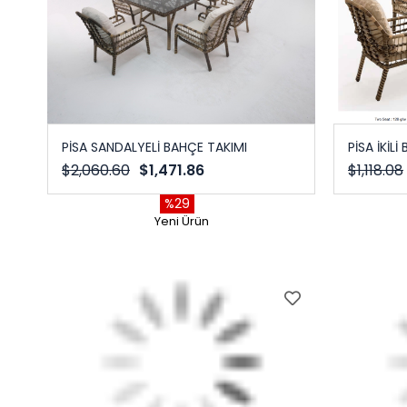
PİSA SANDALYELİ BAHÇE TAKIMI
PİSA İKİL
$2,060.60
$1,471.86
$1,118.08
%29
Yeni Ürün