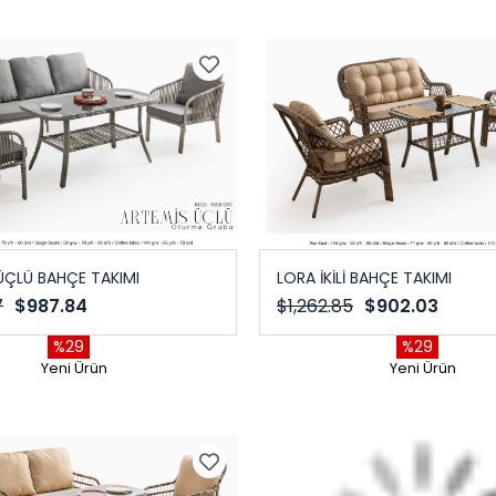
ÜÇLÜ BAHÇE TAKIMI
LORA İKİLİ BAHÇE TAKIMI
7
$987.84
$1,262.85
$902.03
%29
%29
Yeni Ürün
Yeni Ürün