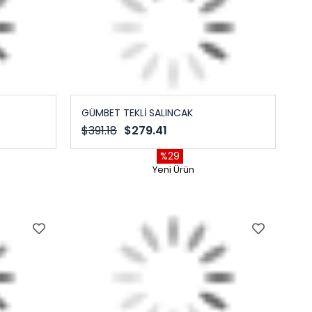
GÜMBET TEKLİ SALINCAK
$391.18
$279.41
%29
Yeni Ürün