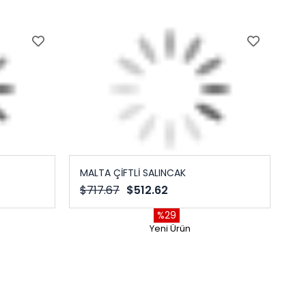
MALTA ÇİFTLİ SALINCAK
$717.67
$512.62
%29
Yeni Ürün