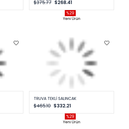
$375.77
$268.41
%29
Yeni Ürün
TRUVA TEKLİ SALINCAK
$465.10
$332.21
%29
Yeni Ürün