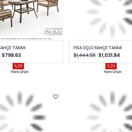
İ BAHÇE TAKIMI
PİSA ÜÇLÜ BAHÇE TAKIMI
$798.63
$1,444.58
$1,031.84
%29
%29
Yeni Ürün
Yeni Ürün