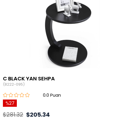
C BLACK YAN SEHPA
(8222-095)
0.0
27
$281.32
$205.34