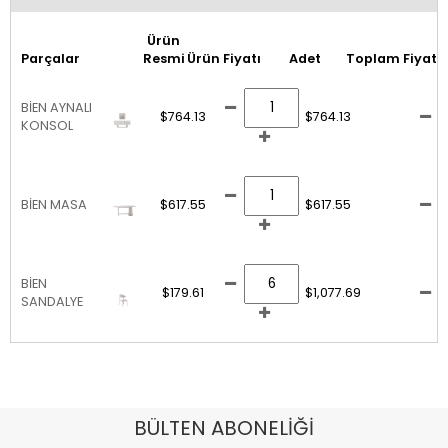
Ürün
Parçalar
Resmi
Ürün Fiyatı
Adet
Toplam Fiyat
BİEN AYNALI
$764.13
$764.13
KONSOL
BİEN MASA
$617.55
$617.55
BİEN
$179.61
$1,077.69
SANDALYE
BÜLTEN ABONELİĞİ