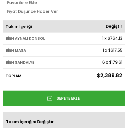
Favorilere Ekle
Fiyat Düşünce Haber Ver
Değiştir
Takım İçeriği
1
x
$764.13
BİEN AYNALI KONSOL
1
x
$617.55
BİEN MASA
6
x
$179.61
BİEN SANDALYE
$2,389.82
TOPLAM
Takım İçeriğini Değiştir