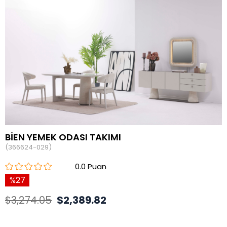
BİEN YEMEK ODASI TAKIMI
(366624-029)
0.0
27
$3,274.05
$2,389.82