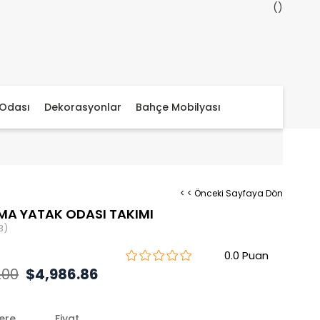
Odası
Dekorasyonlar
Bahçe Mobilyası
< < Önceki Sayfaya Dön
A YATAK ODASI TAKIMI
3)
0.0
.00
$4,986.86
lere
Fiyat