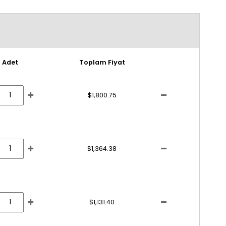
Adet
Toplam Fiyat
$1,800.75
$1,364.38
$1,131.40