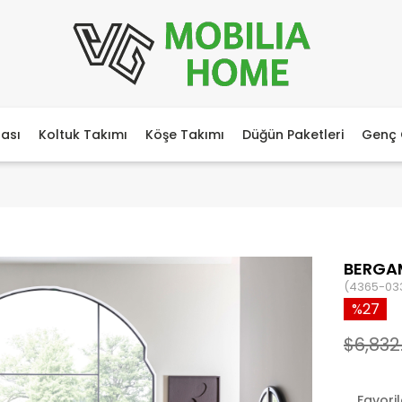
ası
Koltuk Takımı
Köşe Takımı
Düğün Paketleri
Genç 
BERGAM
(4365-03
27
$6,832
Favori