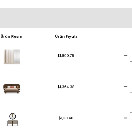
Ürün Resmi
Ürün Fiyatı
$1,800.75
$1,364.38
$1,131.40