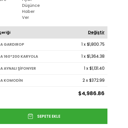
Düşünce
Haber
Ver
Değiştir
çeriği
1
x
$1,800.75
A GARDIROP
1
x
$1,364.38
A 160*200 KARYOLA
1
x
$1,131.40
A AYNALI ŞİFONYER
2
x
$372.99
A KOMODİN
$4,986.86