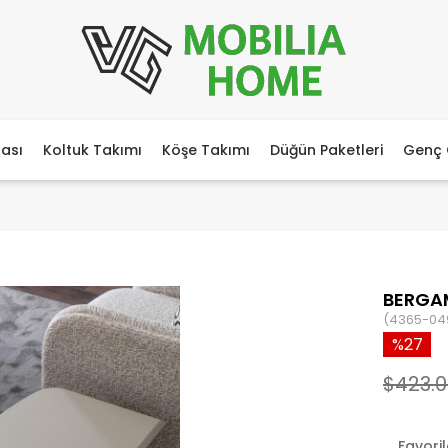
ası
Koltuk Takımı
Köşe Takımı
Düğün Paketleri
Genç 
BERGA
(4365-04
27
$423.
Favori