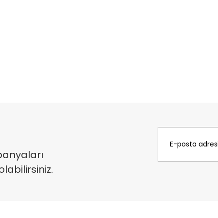
panyaları
bilirsiniz.