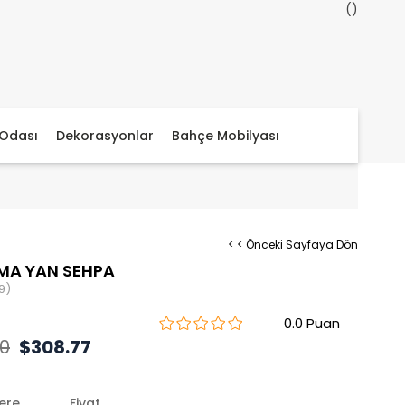
Odası
Dekorasyonlar
Bahçe Mobilyası
< < Önceki Sayfaya Dön
MA YAN SEHPA
9)
0.0
00
$308.77
lere
Fiyat