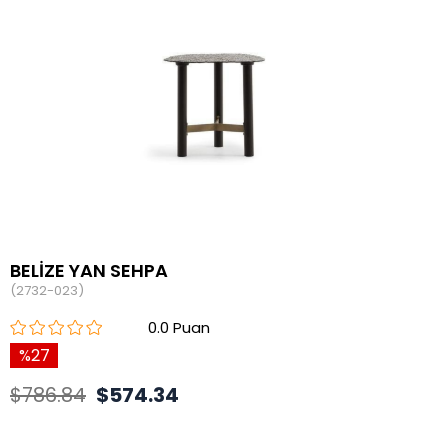
BELİZE YAN SEHPA
(2732-023)
0.0
27
$786.84
$574.34