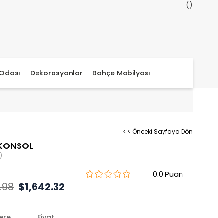
Odası
Dekorasyonlar
Bahçe Mobilyası
< < Önceki Sayfaya Dön
 KONSOL
)
0.0
.98
$1,642.32
lere
Fiyat