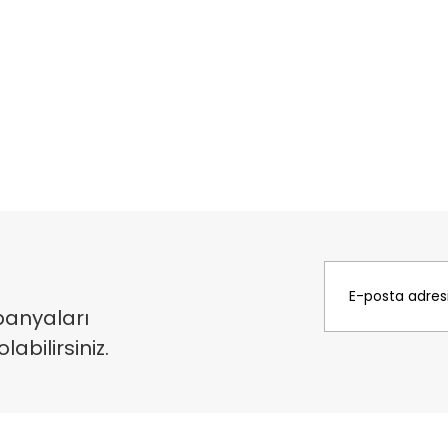
panyaları
bilirsiniz.