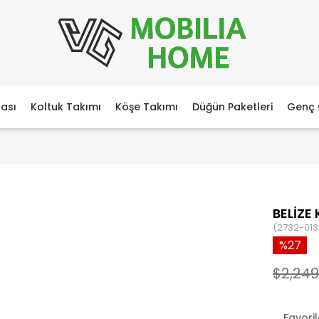
ası
Koltuk Takımı
Köşe Takımı
Düğün Paketleri
Genç 
BELİZE
(2732-013
27
$2,249
Favori