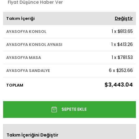
Fiyat Düşünce Haber Ver
Değiştir
Takım İçeriği
1
x
$813.65
AYASOFYA KONSOL
1
x
$413.26
AYASOFYA KONSOL AYNASI
1
x
$781.53
AYASOFYA MASA
6
x
$252.66
AYASOFYA SANDALYE
$3,443.04
TOPLAM
Takım İçeriğini Değiştir