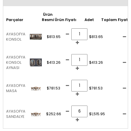
Ürün
Parçalar
Resmi
Ürün Fiyatı
Adet
Toplam Fiyat
AYASOFYA
$813.65
$813.65
KONSOL
AYASOFYA
KONSOL
$413.26
$413.26
AYNASI
AYASOFYA
$781.53
$781.53
MASA
AYASOFYA
$252.66
$1,515.95
SANDALYE