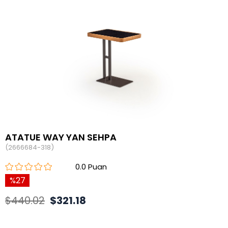
ATATUE WAY YAN SEHPA
(2666684-318)
0.0
27
$440.02
$321.18