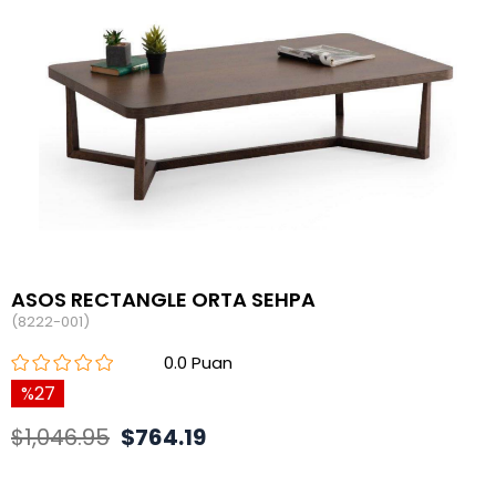
ASOS RECTANGLE ORTA SEHPA
(8222-001)
0.0
27
$1,046.95
$764.19