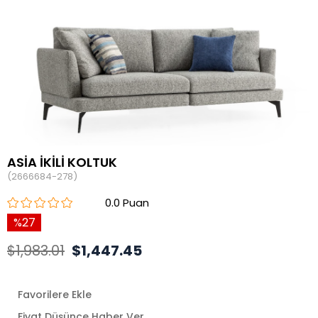
ASİA İKİLİ KOLTUK
(2666684-278)
0.0
27
$1,983.01
$1,447.45
Favorilere Ekle
Fiyat Düşünce Haber Ver