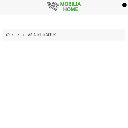
ASİA İKİLİ KOLTUK